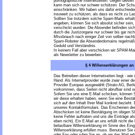
pornographische Internetseiten. Gegen diesen
kann man sich nur schwer schützen. Der Schu
einschränken. Wir haben uns dafür entschiede
insoweit zu schützen, als dass es nicht zu La
Sollten Sie trotzdem solche Spam-Mails erhal
angeben, können Sie sich absolut sicher sein,
verschickt wurden. Die Absender befinden sich
durch die Justizorgane nur schwer bis gar nich
MIssbrauch nach einiger Zeit von selber nachl
Spam-Roboter die Absenderdomains regelmäßig -
Geduld und Verständnis.
In keinem Fall aber verschicken wir SPAM-Mai
als Newsletter zu bewerben.
§ 4 Willenserklärungen an
Das Betreiben dieser Internetseiten liegt - wie ü
Hand. Als Internetprovider wurde zwar einer d
Provider Europas ausgewählt (Strato AG, Berli
vorkommen, dass Seiten nicht abrufbar sind o
Sofern Sie uns eine E-Mail schicken, können
wir diese erhalten haben, wenn Sie eine Bestä
sich auf den Inhalt Ihrer Mail konkret bezieht.
unseres Kontaktformulars. Das Erscheinen de
Abschicken ist keine Bestätigung im obigen SI
keine Fehler auftraten und uns die Einträge al
eben nicht). Ein E-Mail an uns erfüllt nicht die 
belastbare Willenserklärung im Sinne des Ein
Willenserklärung erfüllen muss. Benutzen Sie d
oder Fax oder rufen Sie an, ob wir das Mail er