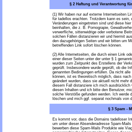
§ 2 Haftung und Verantwortung für 
(1) Wir haben nur auf externe Internetseiten L
für tadellos erachten. Trotzdem kann es sein,
Veränderungen eingetreten sind und diese hier v
beinhalten, die z. B. Pornograpie, Gewaltverhe
verwerfliche, sittenwidrige oder verbotene Beitr
solchen Fällen distanzieren wir und hiermit au
den dazugehörigen Seiten und wir bitten um Mit
betreffenden Link sofort löschen können.
(2) Alle Internetseiten, die durch einen Link 
einer dieser Seiten unter der unter § 1 genan
wurden zum Zeitpunkt des Erstellens der Verk
geprüft. Insbesondere wurde geprüft, ob die Inh
genannten Bedingungen erfüllen. Da nicht alle
können, ist es theoretisch möglich, dass nach
geändert wurden, dass sie aktuell nicht mehr d
diesem Fall distanziere ich mich ausdrücklich
diesen Inhalten und ich bitte den Benutzer, mic
solche Verstöße gefunden werden. Ich werde
löschen und mich ggf. separat nochmals von di
§ 3 Spam - M
Es kommt vor, dass die Domains tadelloser In
um unter dieser Absenderadresse Spam-Mails 
bewerben diese Spam-Mails Produkte wie Viag