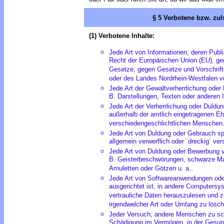
§ 5 Verbotene bzw. zul
(1) Verbotene Inhalte:
Jede Art von Informationen, deren Publ
Recht der Europäischen Union (EU), geg
Gesetze, gegen Gesetze und Vorschrift
oder des Landes Nordrhein-Westfalen v
Jede Art der Gewaltverherrlichung oder
B. Darstellungen, Texten oder anderen 
Jede Art der Verherrlichung oder Duldu
außerhalb der amtlich eingetragenen E
verschiedengeschlichtlichen Menschen
Jede Art von Duldung oder Gebrauch spr
allgemein verwerflich oder `dreckig´ ve
Jede Art von Duldung oder Bewerbung vo
B. Geisterbeschwörungen, schwarze Ma
Amuletten oder Götzen u. a..
Jede Art von Softwareanwendungen od
ausgerichtet ist, in andere Computersy
vertrauliche Daten herauszulesen und z
irgendwelcher Art oder Umfang zu lösch
Jeder Versuch, andere Menschen zu sch
Schädigung im Vermögen, in der Gesund