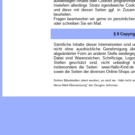
aufwendigen Inhalte oder Cookies programmie
Inwiefern allerdings Strato irgendwelche Co
und diese mit diesen Seiten ggf. in Zusam
beurteilen.
Fragen beantworten wir gerne im persönlichen 
oder schreiben Sie ein Mail.
§ 8 Copyrig
Sämtliche Inhalte dieser Internetseiten sind 
nicht ohne ausdrückliche Genehmigung üb
abgeänderter Form an anderer Stelle wiederg
Dabei sind Warenzeichen, Schriftzüge, Logo
Stellen geschützt sind, nicht unbedingt k
insbesondere die Seiten www.Hallo-Kind.de 
sowie die Seiten der diversen Online-Shops un
Sofern Bibelstellen zitiert wurden, so sind sie - falls ni
Neue-Welt-Übersetzung” der Zeugen Jehovas.